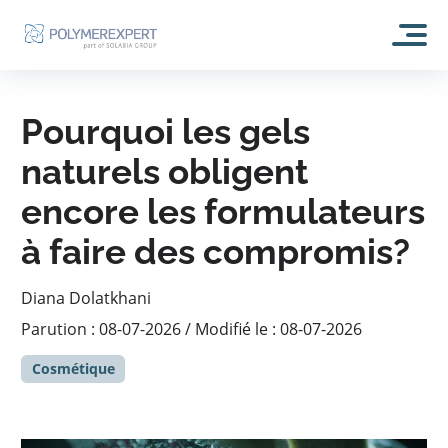
ACCUEIL
Pourquoi les gels
À PROPOS
naturels obligent
encore les formulateurs
NOTRE HISTOIRE
NOS ACTIVITÉS
ENGAGEMENT RSE
à faire des compromis?
RECHERCHE & DÉVELOPPEMENT
NOS TECHNOLOGIES
ILS PARLENT DE NOUS
ANALYSES ET EXPERTISES
Diana Dolatkhani
RESSOURCES
POLYMÈRES PHOTOCHROMIQUES : EXPERTSUN
BLOG
Parc Analytique
Parution : 08-07-2026 / Modifié le : 08-07-2026
POLYMÈRES À MÉMOIRE DE FORME : EXPERTSHAPE
FORMULATION
Cosmétique
CONTACT
POLYMÈRES AUTO-RÉPARANTS : EXPERT REPAIR
PRODUCTION
POLYMÈRES ACRYLIQUE : EXPERTBONE
COSMÉTIQUE