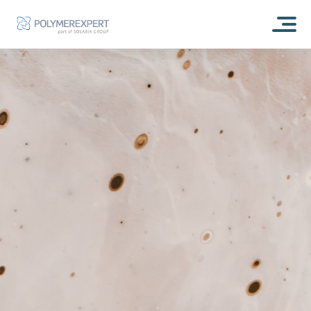
ACCUEIL
À PROPOS
NOTRE HISTOIRE
NOS ACTIVITÉS
ENGAGEMENT RSE
RECHERCHE & DÉVELOPPEMENT
NOS TECHNOLOGIES
ILS PARLENT DE NOUS
ANALYSES ET EXPERTISES
RESSOURCES
POLYMÈRES PHOTOCHROMIQUES : EXPERTSUN
BLOG
Parc Analytique
POLYMÈRES À MÉMOIRE DE FORME : EXPERTSHAPE
FORMULATION
CONTACT
POLYMÈRES AUTO-RÉPARANTS : EXPERT REPAIR
PRODUCTION
POLYMÈRES ACRYLIQUE : EXPERTBONE
COSMÉTIQUE