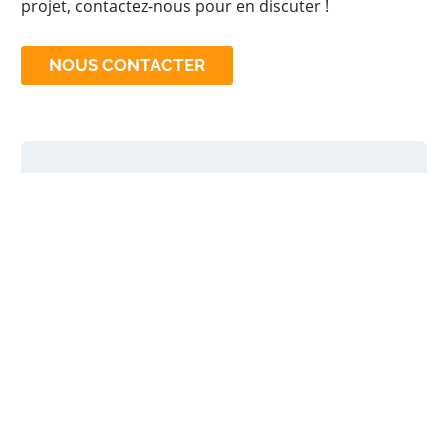
projet, contactez-nous pour en discuter !
NOUS CONTACTER
Avantages :
Produit biocompatible
Simplicité d’utilisation
Viscosité parfaitement ajustée
Diffusion homogène dans l’os
Bonnes propriétés mécaniques