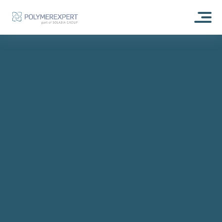
ACCUEIL
À PROPOS
NOTRE HISTOIRE
NOS ACTIVITÉS
ENGAGEMENT RSE
RECHERCHE & DÉVELOPPEMENT
NOS TECHNOLOGIES
ILS PARLENT DE NOUS
ANALYSES ET EXPERTISES
RESSOURCES
POLYMÈRES PHOTOCHROMIQUES : EXPERTSUN
BLOG
Parc Analytique
POLYMÈRES À MÉMOIRE DE FORME : EXPERTSHAPE
FORMULATION
CONTACT
POLYMÈRES AUTO-RÉPARANTS : EXPERT REPAIR
PRODUCTION
POLYMÈRES ACRYLIQUE : EXPERTBONE
COSMÉTIQUE