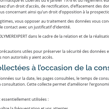
formatique et Libertés du 6 janvier 1978 et du règlement eu
ez d’un droit d’accès, de rectification, d’effacement des do
ous concernant ainsi qu’un droit d’opposition à la prospect
itimes, vous opposer au traitement des données vous conce
 contact avec un justificatif d’identité.
OLYMEREXPERT dans le cadre de la relation et de la réalisat
précautions utiles pour préserver la sécurité des données 
non autorisés y aient accès.
lectées à l’occasion de la cons
données sur la date, les pages consultées, le temps de consul
la consultation. Cette collecte permet d’améliorer l’ergonomie
 essentiellement utilisées :
naître la fréquentation et vos attentes,