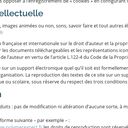
opposer à l’enregistrement de « cookies » en configurant v
ellectuelle
s, images animées ou non, sons, savoir faire et tout autres 
fr
 française et internationale sur le droit d’auteur et la propri
r les documents téléchargeables et les représentations ic
de l’auteur en vertu de l’article L.122-4 du Code de la Proprié
e sur un support électronique quel qu’il soit est formelleme
rganisation. La reproduction des textes de ce site sur un su
 ou scolaire, sous réserve du respect des trois conditions 
n
uits : pas de modification ni altération d’aucune sorte, à 
la forme suivante – par exemple – :
w.polymerexpert.fr
les droits de reproduction sont réservés