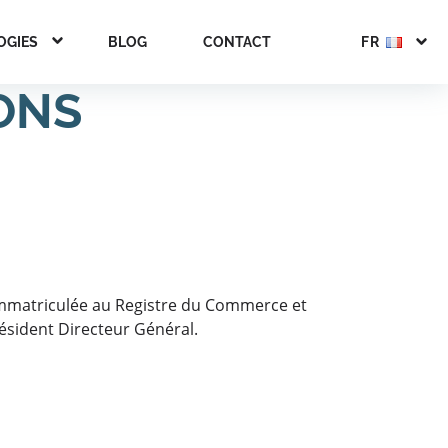
OGIES
BLOG
CONTACT
FR
ONS
immatriculée au Registre du Commerce et
ésident Directeur Général.